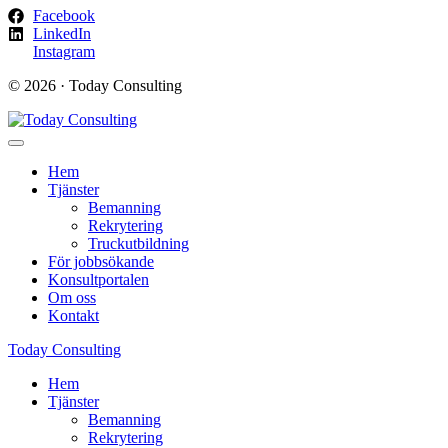
Facebook
LinkedIn
Instagram
© 2026 · Today Consulting
Hem
Tjänster
Bemanning
Rekrytering
Truckutbildning
För jobbsökande
Konsultportalen
Om oss
Kontakt
Today Consulting
Hem
Tjänster
Bemanning
Rekrytering