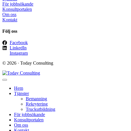
För jobbsökande
Konsultportalen
Om oss
Kontakt
Följ oss
Facebook
LinkedIn
Instagram
© 2026 · Today Consulting
Hem
Tjänster
Bemanning
Rekrytering
Truckutbildning
För jobbsökande
Konsultportalen
Om oss
Kontakt