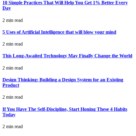
10 Simple Practices That Will Help You Get 1% Better Every
Day
2 min read
5 Uses of Artificial Intelligence that will blow your mind
2 min read
This Long-Awaited Technology May Finally Change the World
2 min read
Design Thinking: Building a Design System for an Existing
Product
2 min read
If You Have The Self-Discipline, Start Honing These 4 Habits
Today
2 min read