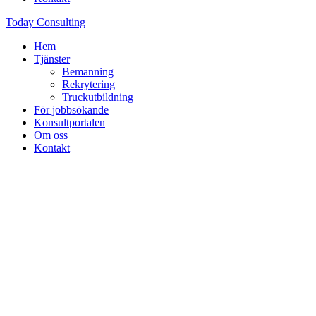
Today Consulting
Hem
Tjänster
Bemanning
Rekrytering
Truckutbildning
För jobbsökande
Konsultportalen
Om oss
Kontakt